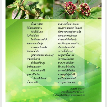
ศรี
พิทยา
งาม
มารยาท
นัก
พฤกษศาสตร์
น้อย