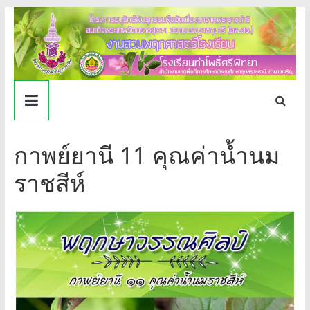
Skip
to
content
งาน
สวน
กาพย์ยานี 11 คุณค่าน้ำนม
พฤกษศาสตร์
ราชสีห์
โรงเรียน
ท่า
โพธิ์