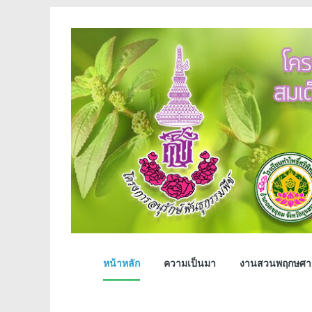
Skip
to
content
งาน
หน้าหลัก
ความเป็นมา
งานสวนพฤกษศาส
สวน