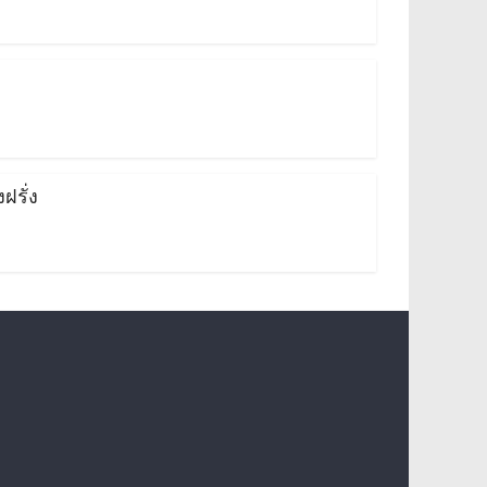
1
ฝรั่ง
1