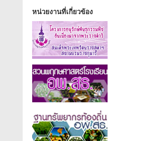
พฤกษศาสตร์
หน่วยงานที่เกี่ยวข้อง
โรงเรียน
ท่า
โพธิ์
ศรี
พิทยา
งาม
มารยาท
นัก
พฤกษศาสตร์
น้อย