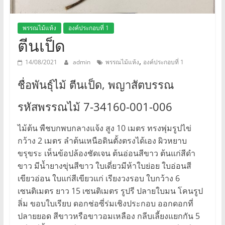
ศรี
พรรณไม้แห้ง
องค์ประกอบที่ 1
พิทยา
ตีนเป็ด
งาม
,
14/08/2021
admin
พรรณไม้แห้ง
องค์ประกอบที่ 1
มารยาท
ชื่อพันธุ์ไม้ ตีนเป็ด, พญาสัตบรรณ
นัก
พฤกษศาสตร์
รหัสพรรณไม้ 7-34160-001-006
น้อย
ไม้ต้น พืชบกพบกลางแจ้ง สูง 10 เมตร ทรงพุ่มรูปไข่
กว้าง 2 เมตร ลำต้นเหนือดินตั้งตรงได้เอง ผิวหยาบ
ขรุขระ เห็นข้อปล้องชัดเจน ต้นอ่อนสีขาว ต้นแก่สีดำ
ขาว มีน้ำยางขุ่นสีขาว ใบเดี่ยวมีห้าใบย่อย ใบอ่อนสี
เขียวอ่อน ใบแก่สีเขียวแก่ เรียงวงรอบ ใบกว้าง 6
เซนติเมตร ยาว 15 เซนติเมตร รูปรี ปลายใบมน โคนรูป
ลิ่ม ขอบใบเรียบ ดอกช่อซี่ร่มเชิงประกอบ ออกดอกที่
ปลายยอด สีขาวหรือขาวอมเหลือง กลีบเลี้ยงแยกกัน 5