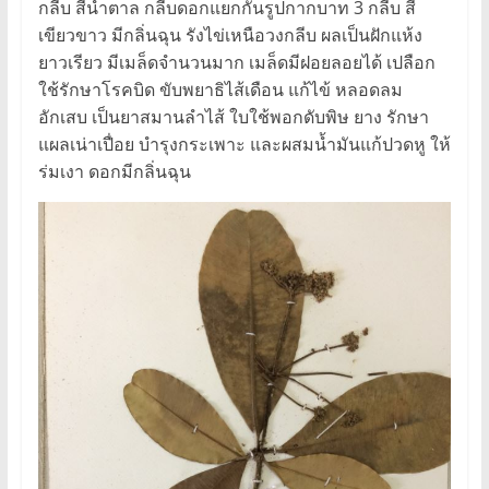
กลีบ สีน้ำตาล กลีบดอกแยกกันรูปกากบาท 3 กลีบ สี
เขียวขาว มีกลิ่นฉุน รังไข่เหนือวงกลีบ ผลเป็นฝักแห้ง
ยาวเรียว มีเมล็ดจำนวนมาก เมล็ดมีฝอยลอยได้ เปลือก
ใช้รักษาโรคบิด ขับพยาธิไส้เดือน แก้ไข้ หลอดลม
อักเสบ เป็นยาสมานลำไส้ ใบใช้พอกดับพิษ ยาง รักษา
แผลเน่าเปื่อย บำรุงกระเพาะ และผสมน้ำมันแก้ปวดหู ให้
ร่มเงา ดอกมีกลิ่นฉุน