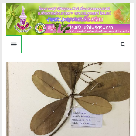
Skip
to
content
งาน
สวน
พฤกษศาสตร์
โรงเรียน
ท่า
โพธิ์