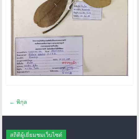
←
พิกุล
สถิติผู้เยี่ยมชมเว็บไซต์